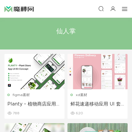
仙人掌
figma素材
xd素材
Planty – 植物商店应用程
鲜花速递移动应用 UI 套
序 UI 套件
件
788
620