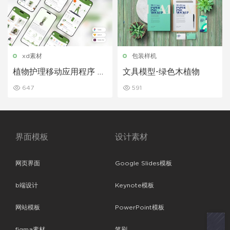
xd素材
包装样机
植物护理移动应用程序 UI
文具模型-绿色木植物
套件
647
591
界面模板
设计素材
网页界面
Google Slides模板
b端设计
Keynote模板
网站模板
PowerPoint模板
figma素材
笔刷