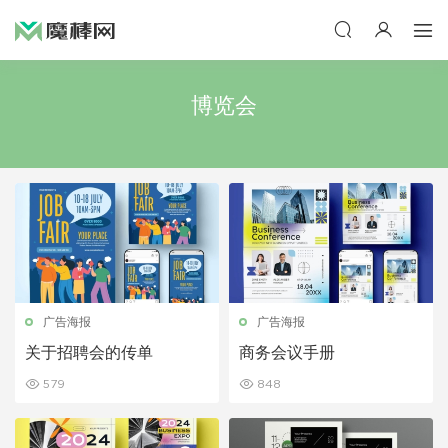
博览会
广告海报
广告海报
关于招聘会的传单
商务会议手册
579
848