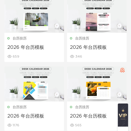
台历挂历
台历挂历
2026 年台历模板
2026 年台历模板
659
346
台历挂历
台历挂历
2026 年台历模板
2026 年台历模板
1176
565