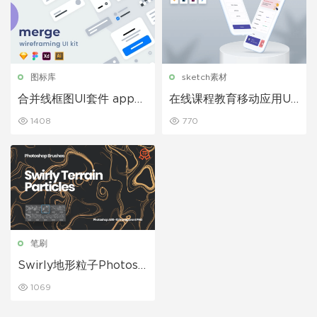
图标库
sketch素材
合并线框图UI套件 app原
在线课程教育移动应用UI
型模板素材
套件
1408
770
笔刷
Swirly地形粒子Photosh
op笔刷
1069