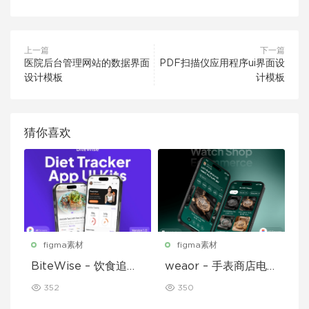
上一篇
下一篇
医院后台管理网站的数据界面
PDF扫描仪应用程序ui界面设
设计模板
计模板
猜你喜欢
figma素材
figma素材
BiteWise – 饮食追踪
weaor – 手表商店电子
应用 UI 套件
商务应用 UI 套件
352
350