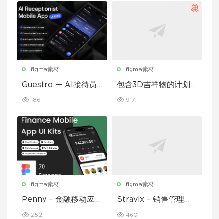
figma素材
figma素材
Guestro — AI接待员
包含3D吉祥物的计划
移动应用UI套件
和习惯追踪移动应用设
186
917
计UI套件
figma素材
figma素材
Penny – 金融移动应用
Stravix – 销售管理仪
UI 套件
表盘 UI Figma 模板
252
460