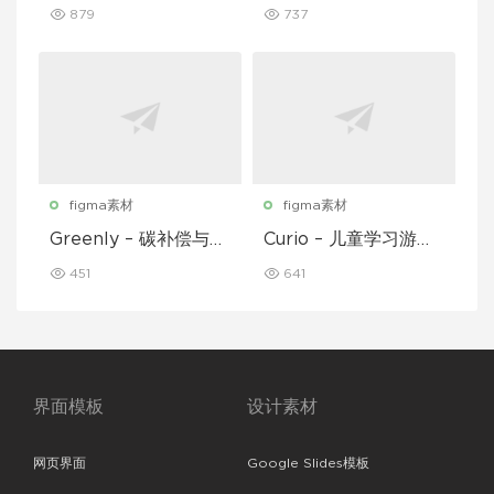
用程序 UI 套件
应用程序 UI 套件
879
737
figma素材
figma素材
Greenly – 碳补偿与废
Curio – 儿童学习游戏
物追踪移动应用程序 U
移动应用 UI 套件
451
641
I 套件
界面模板
设计素材
网页界面
Google Slides模板