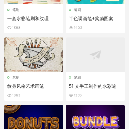
笔刷
笔刷
一套水彩笔刷和纹理
半色调画笔+奖励图案
1388
1403
笔刷
笔刷
纹身风格艺术画笔
51 支手工制作的水彩笔
1363
1385