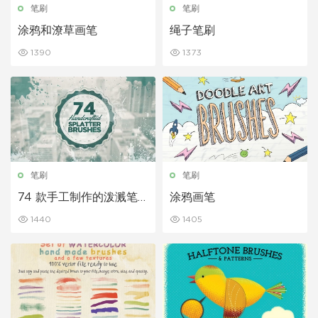
笔刷
笔刷
涂鸦和潦草画笔
绳子笔刷
1390
1373
笔刷
笔刷
74 款手工制作的泼溅笔
涂鸦画笔
刷
1440
1405