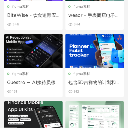
figma素材
figma素材
BiteWise – 饮食追踪应
weaor – 手表商店电子商
用 UI 套件
务应用 UI 套件
346
344
figma素材
figma素材
Guestro — AI接待员移
包含3D吉祥物的计划和习
动应用UI套件
惯追踪移动应用设计UI套
181
912
件