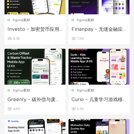
figma素材
figma素材
Investo – 加密货币应用
Finanpay – 无缝金融应
程序 UI 套件
用程序 UI 套件
878
734
figma素材
figma素材
Greenly – 碳补偿与废物
Curio – 儿童学习游戏移
追踪移动应用程序 UI 套
动应用 UI 套件
449
635
件