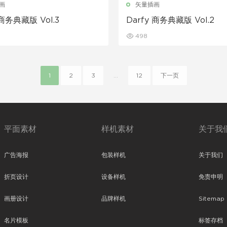
画
矢量插画
 商务典藏版 Vol.3
Darfy 商务典藏版 Vol.2
498
1
2
3
...
12
下一页
平面素材
样机素材
关于我
广告海报
包装样机
关于我们
折页设计
设备样机
免责申明
画册设计
品牌样机
Sitemap
名片模板
标签存档