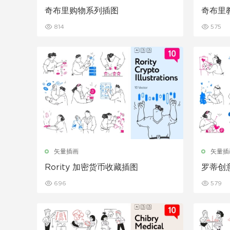
奇布里购物系列插图
奇布里
814
575
矢量插画
矢量插
Rority 加密货币收藏插图
罗蒂创
696
579