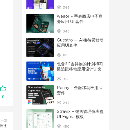
346
weaor – 手表商店电子商
务应用 UI 套件
343
Guestro — AI接待员移动
应用UI套件
181
包含3D吉祥物的计划和习
惯追踪移动应用设计UI套
件
912
Penny – 金融移动应用 UI
套件
0
247
Stravix – 销售管理仪表盘
UI Figma 模板
下一篇
列插图
450