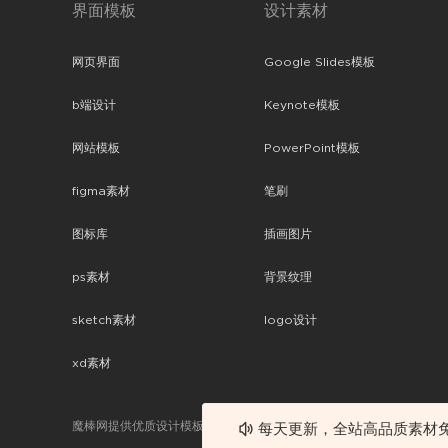
界面模板
设计素材
网页界面
Google Slides模板
b端设计
Keynote模板
网站模板
PowerPoint模板
figma素材
笔刷
图标库
插画图片
ps素材
背景纹理
sketch素材
logo设计
xd素材
魔棒网提供优质设计模板下载，分享优秀的设计。素材包含了APP设计
每天更新，全站高品质素材