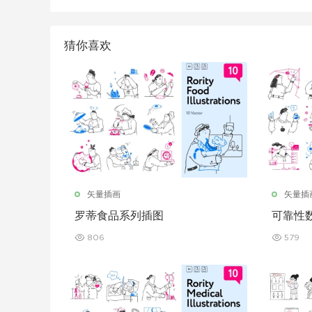
猜你喜欢
矢量插画
矢量插
罗蒂食品系列插图
可靠性
806
579