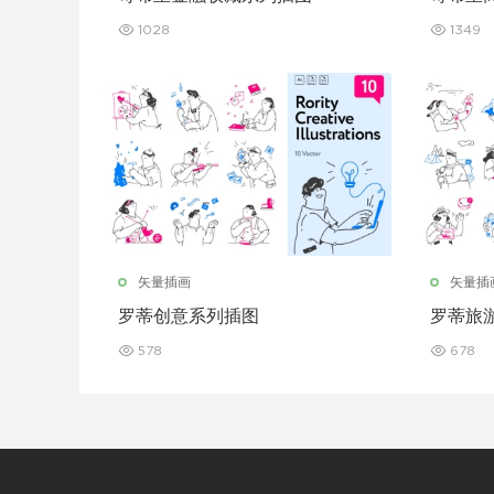
1028
1349
矢量插画
矢量插
罗蒂创意系列插图
罗蒂旅
578
678