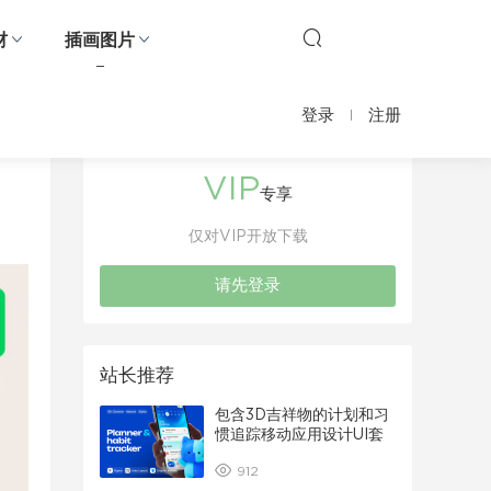
材
插画图片
登录
注册
VIP
专享
仅对VIP开放下载
请先登录
站长推荐
包含3D吉祥物的计划和习
惯追踪移动应用设计UI套
件
912