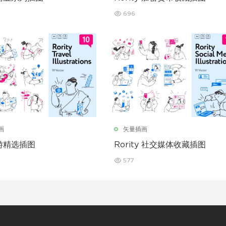
696
画
矢量插画
游精选插图
Rority 社交媒体收藏插图
577