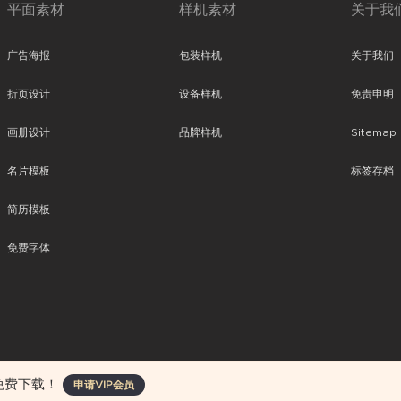
平面素材
样机素材
关于我
广告海报
包装样机
关于我们
折页设计
设备样机
免责申明
画册设计
品牌样机
Sitemap
名片模板
标签存档
简历模板
免费字体
、平面素材、ppt模板、网页设计、前端代码、样机素材、插画图片、附加组件等。
免费下载！
申请VIP会员