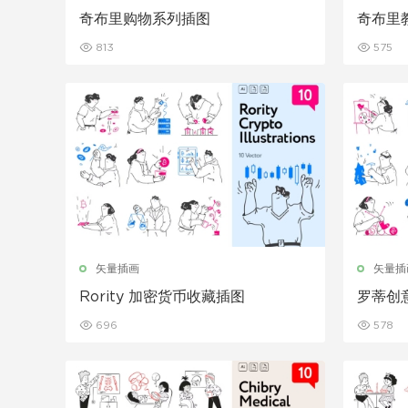
奇布里购物系列插图
奇布里
813
575
矢量插画
矢量插
Rority 加密货币收藏插图
罗蒂创
696
578