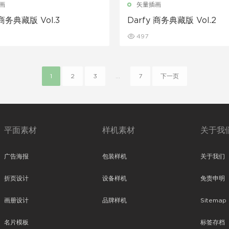
画
矢量插画
 商务典藏版 Vol.3
Darfy 商务典藏版 Vol.2
497
1
2
3
...
7
下一页
平面素材
样机素材
关于我
广告海报
包装样机
关于我们
折页设计
设备样机
免责申明
画册设计
品牌样机
Sitemap
名片模板
标签存档