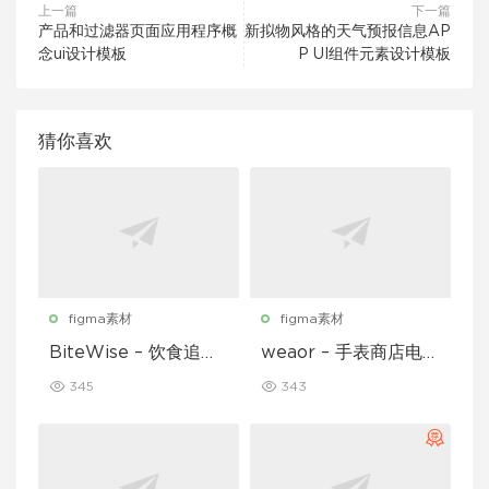
上一篇
下一篇
产品和过滤器页面应用程序概
新拟物风格的天气预报信息AP
念ui设计模板
P UI组件元素设计模板
猜你喜欢
figma素材
figma素材
BiteWise – 饮食追踪
weaor – 手表商店电子
应用 UI 套件
商务应用 UI 套件
345
343