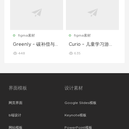
figma素材
figma素材
Greenly – 碳补偿与废
Curio – 儿童学习游戏
物追踪移动应用程序 U
移动应用 UI 套件
448
635
I 套件
界面模板
设计素材
网页界面
Google Slides模板
b端设计
Keynote模板
网站模板
PowerPoint模板