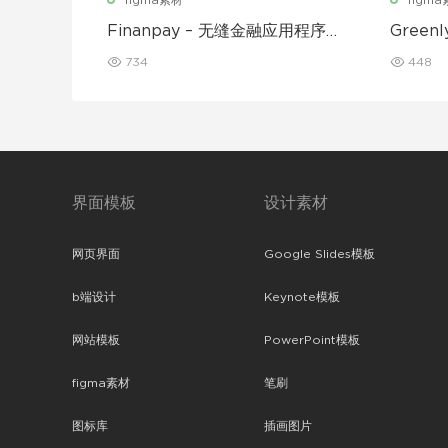
figma素材
figm
Finanpay – 无缝金融应用程序
Gree
UI 套件
动应用程
734
448
界面模板
设计素材
网页界面
Google Slides模板
b端设计
Keynote模板
网站模板
PowerPoint模板
figma素材
笔刷
图标库
插画图片