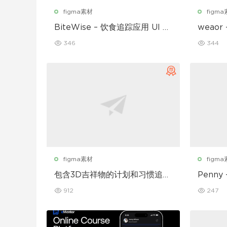
figma素材
figm
BiteWise – 饮食追踪应用 UI 套
weao
件
UI 套件
346
344
figma素材
figm
包含3D吉祥物的计划和习惯追踪
Penny
移动应用设计UI套件
912
247