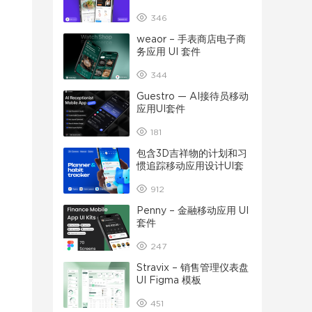
346
weaor – 手表商店电子商
务应用 UI 套件
344
Guestro — AI接待员移动
应用UI套件
181
包含3D吉祥物的计划和习
惯追踪移动应用设计UI套
件
912
Penny – 金融移动应用 UI
套件
247
Stravix – 销售管理仪表盘
UI Figma 模板
451