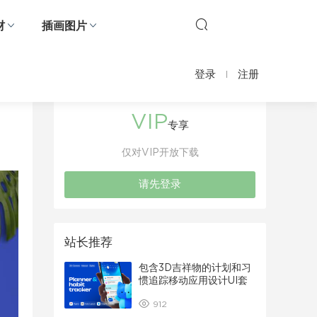
材
插画图片
登录
注册
VIP
专享
仅对VIP开放下载
请先登录
站长推荐
包含3D吉祥物的计划和习
惯追踪移动应用设计UI套
件
912