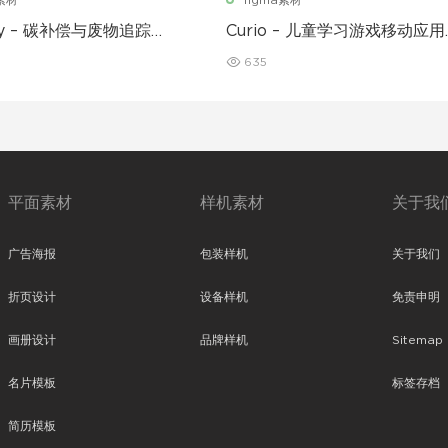
a素材
figma素材
nly – 碳补偿与废物追踪移
Curio – 儿童学习游戏移动应用
序 UI 套件
UI 套件
635
平面素材
样机素材
关于我
广告海报
包装样机
关于我们
折页设计
设备样机
免责申明
画册设计
品牌样机
Sitemap
名片模板
标签存档
简历模板