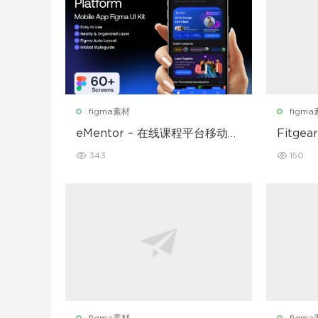
figma素材
figm
eMentor – 在线课程平台移动应
Fitg
用 Figma UI Kit
UI 套件
343
150