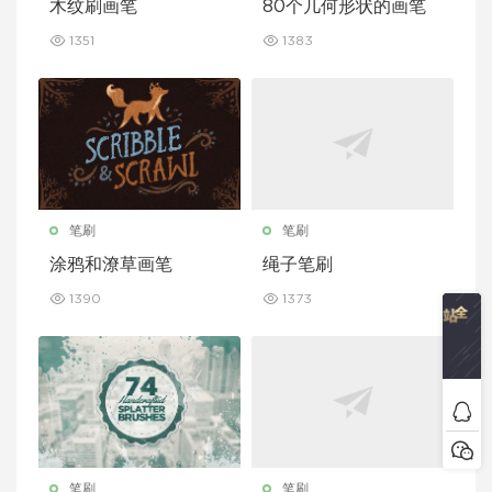
木纹刷画笔
80个几何形状的画笔
1351
1383
笔刷
笔刷
涂鸦和潦草画笔
绳子笔刷
1390
1373
笔刷
笔刷