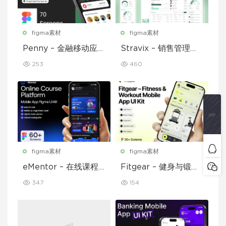
figma素材
figma素材
Penny – 金融移动应用
Stravix – 销售管理仪
UI 套件
表盘 UI Figma 模板
253
460
figma素材
figma素材
eMentor – 在线课程
Fitgear – 健身与锻炼
平台移动应用 Figma
移动应用 UI 套件
347
154
UI Kit