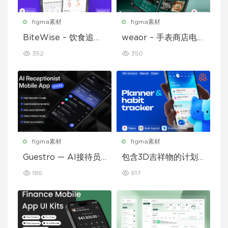
figma素材
figma素材
BiteWise – 饮食追踪
weaor – 手表商店电子
应用 UI 套件
商务应用 UI 套件
352
350
figma素材
figma素材
Guestro — AI接待员
包含3D吉祥物的计划
移动应用UI套件
和习惯追踪移动应用设
186
917
计UI套件