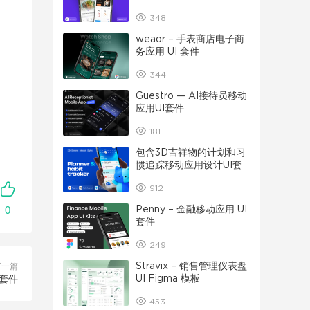
348
weaor – 手表商店电子商
务应用 UI 套件
344
Guestro — AI接待员移动
应用UI套件
181
包含3D吉祥物的计划和习
惯追踪移动应用设计UI套
件
912
0
Penny – 金融移动应用 UI
套件
249
Stravix – 销售管理仪表盘
下一篇
UI Figma 模板
 套件
453