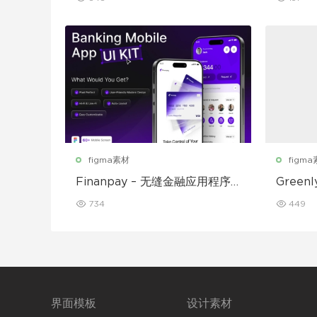
figma素材
figm
Finanpay – 无缝金融应用程序
Gree
UI 套件
动应用程
734
449
界面模板
设计素材