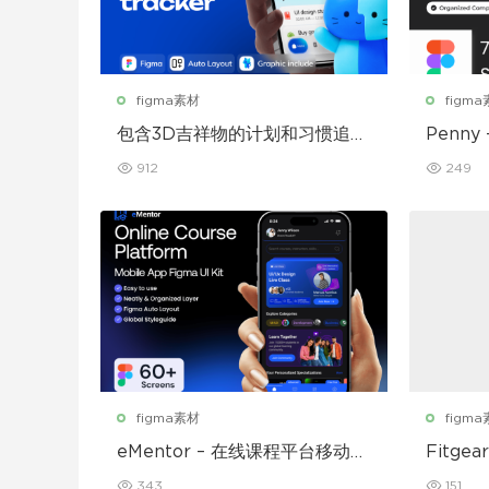
figma素材
figm
包含3D吉祥物的计划和习惯追踪
Penny
移动应用设计UI套件
912
249
figma素材
figm
eMentor – 在线课程平台移动应
Fitg
用 Figma UI Kit
UI 套件
343
151