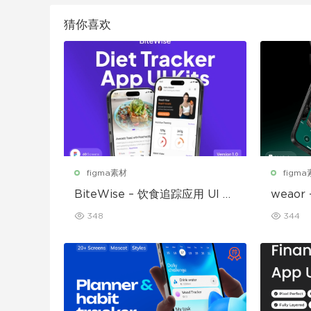
猜你喜欢
figma素材
figm
BiteWise – 饮食追踪应用 UI 套
weao
件
UI 套件
348
344