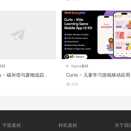
a素材
figma素材
nly – 碳补偿与废物追踪移
Curio – 儿童学习游戏移动应用
序 UI 套件
UI 套件
635
平面素材
样机素材
关于我