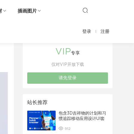
材
插画图片
登录
注册
VIP
专享
仅对VIP开放下载
请先登录
站长推荐
包含3D吉祥物的计划和习
惯追踪移动应用设计UI套
件
912