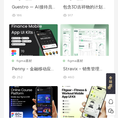
Guestro — AI接待员
包含3D吉祥物的计划
移动应用UI套件
和习惯追踪移动应用设
186
917
计UI套件
figma素材
figma素材
Penny – 金融移动应用
Stravix – 销售管理仪
UI 套件
表盘 UI Figma 模板
252
460