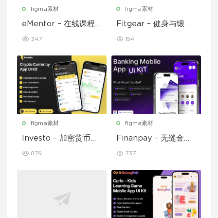
figma素材
figma素材
eMentor – 在线课程
Fitgear – 健身与锻炼
平台移动应用 Figma
移动应用 UI 套件
347
154
UI Kit
figma素材
figma素材
Investo – 加密货币应
Finanpay – 无缝金融
用程序 UI 套件
应用程序 UI 套件
879
737