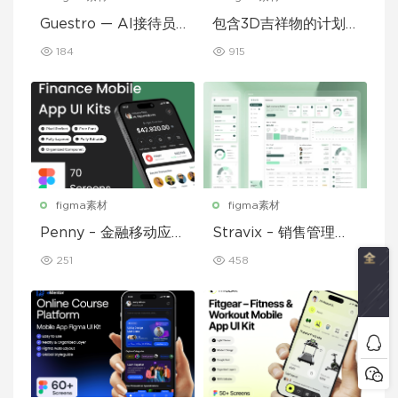
Guestro — AI接待员
包含3D吉祥物的计划
移动应用UI套件
和习惯追踪移动应用设
184
915
计UI套件
figma素材
figma素材
Penny – 金融移动应用
Stravix – 销售管理仪
UI 套件
表盘 UI Figma 模板
251
458