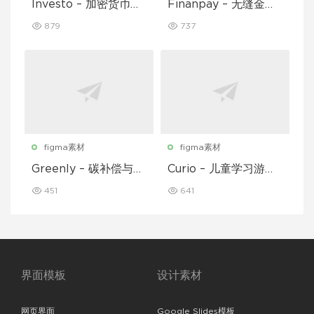
Investo – 加密货币应
Finanpay – 无缝金融
用程序 UI 套件
应用程序 UI 套件
879
737
figma素材
figma素材
Greenly – 碳补偿与废
Curio – 儿童学习游戏
物追踪移动应用程序 U
移动应用 UI 套件
451
641
I 套件
界面模板
设计素材
网页界面
Google Slides模板