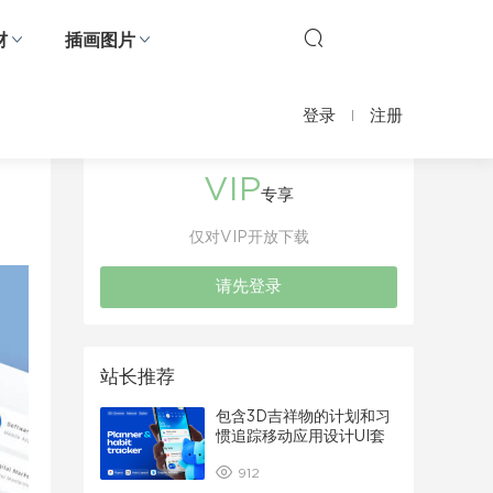
材
插画图片
登录
注册
VIP
专享
仅对VIP开放下载
请先登录
站长推荐
包含3D吉祥物的计划和习
惯追踪移动应用设计UI套
件
912