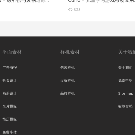
nly – 碳补偿与废物追踪移
Curio – 儿童学习游戏移动应用
序 UI 套件
UI 套件
635
平面素材
样机素材
关于我
广告海报
包装样机
关于我们
折页设计
设备样机
免责申明
画册设计
品牌样机
Sitemap
名片模板
标签存档
简历模板
免费字体