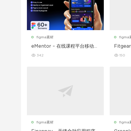
figma素材
figm
eMentor – 在线课程平台移动应
Fitg
用 Figma UI Kit
UI 套件
342
150
figma素材
figm