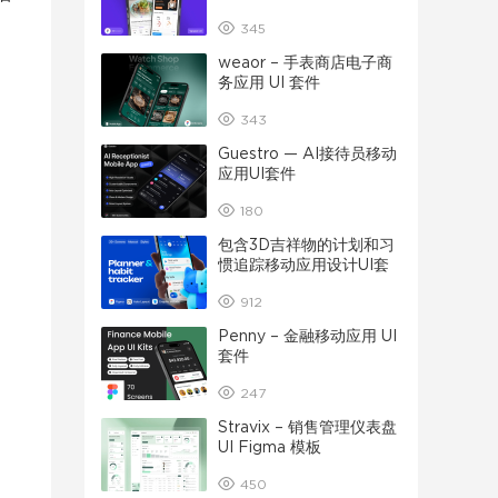
345
weaor – 手表商店电子商
务应用 UI 套件
343
Guestro — AI接待员移动
应用UI套件
180
包含3D吉祥物的计划和习
惯追踪移动应用设计UI套
件
912
Penny – 金融移动应用 UI
套件
247
Stravix – 销售管理仪表盘
UI Figma 模板
450