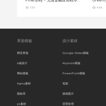
Finanpay – 无缝金融应用程序
Gree
UI 套件
动应用程
734
448
界面模板
设计素材
网页界面
Google Slides模板
b端设计
Keynote模板
网站模板
PowerPoint模板
figma素材
笔刷
图标库
插画图片
ps素材
背景纹理