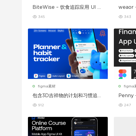
BiteWise – 饮食追踪应用 UI 套
weao
件
UI 套件
345
343
figma素材
figm
包含3D吉祥物的计划和习惯追踪
Penny
移动应用设计UI套件
912
247