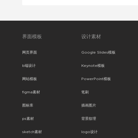
界面模板
设计素材
网页界面
Google Slides模板
b端设计
Keynote模板
网站模板
PowerPoint模板
figma素材
笔刷
图标库
插画图片
ps素材
背景纹理
sketch素材
logo设计