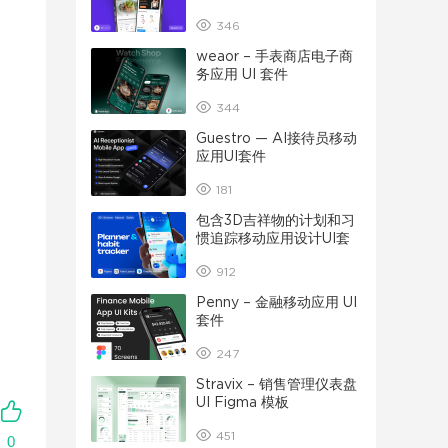
346
weaor – 手表商店电子商
务应用 UI 套件
344
Guestro — AI接待员移动
应用UI套件
181
包含3D吉祥物的计划和习
惯追踪移动应用设计UI套
件
912
Penny – 金融移动应用 UI
套件
247
Stravix – 销售管理仪表盘
UI Figma 模板
451
0