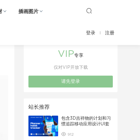
材
插画图片
登录
注册
VIP
专享
仅对VIP开放下载
请先登录
站长推荐
包含3D吉祥物的计划和习
惯追踪移动应用设计UI套
件
912