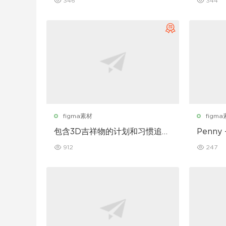
346
344
figma素材
figm
包含3D吉祥物的计划和习惯追踪
Penny
移动应用设计UI套件
912
247