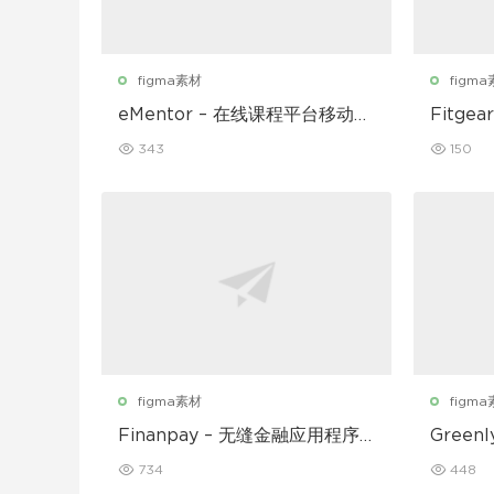
figma素材
figm
eMentor – 在线课程平台移动应
Fitg
用 Figma UI Kit
UI 套件
343
150
figma素材
figm
Finanpay – 无缝金融应用程序
Gree
UI 套件
动应用程
734
448