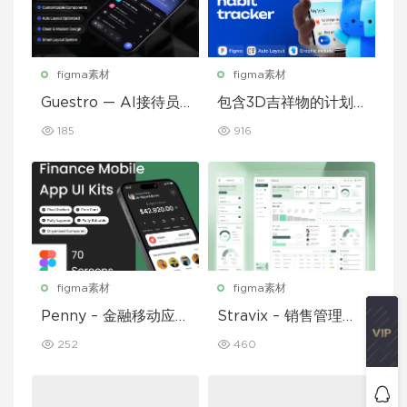
figma素材
figma素材
Guestro — AI接待员
包含3D吉祥物的计划
移动应用UI套件
和习惯追踪移动应用设
185
916
计UI套件
figma素材
figma素材
Penny – 金融移动应用
Stravix – 销售管理仪
UI 套件
表盘 UI Figma 模板
252
460