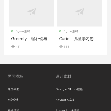
figma素材
figma素材
Greenly – 碳补偿与废
Curio – 儿童学习游戏
物追踪移动应用程序 U
移动应用 UI 套件
451
638
I 套件
界面模板
设计素材
网页界面
Google Slides模板
b端设计
Keynote模板
网站模板
PowerPoint模板