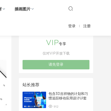
材
插画图片
登录
注册
VIP
专享
仅对VIP开放下载
请先登录
站长推荐
包含3D吉祥物的计划和习
惯追踪移动应用设计UI套
件
912