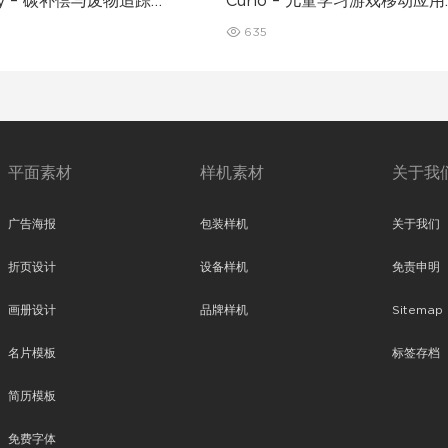
nly – 碳补偿与废物追踪移
Curio – 儿童学习游戏移动应用
序 UI 套件
UI 套件
635
平面素材
样机素材
关于我
广告海报
包装样机
关于我们
折页设计
设备样机
免责申明
画册设计
品牌样机
Sitemap
名片模板
标签存档
简历模板
免费字体