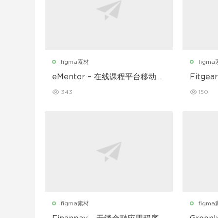
figma素材
figm
eMentor – 在线课程平台移动应
Fitg
用 Figma UI Kit
UI 套件
343
150
figma素材
figm