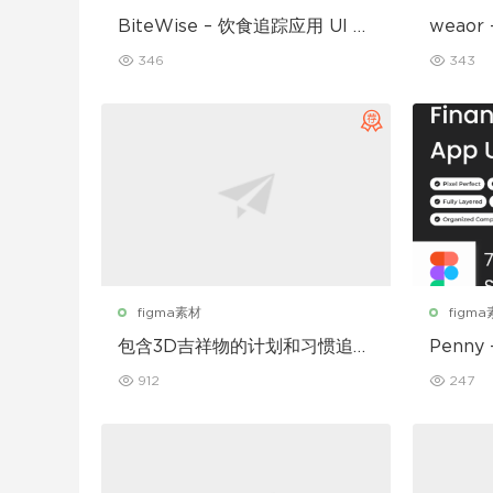
BiteWise – 饮食追踪应用 UI 套
weao
件
UI 套件
346
343
figma素材
figm
包含3D吉祥物的计划和习惯追踪
Penny
移动应用设计UI套件
912
247