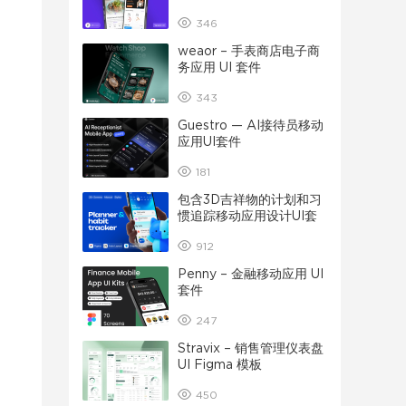
346
weaor – 手表商店电子商
务应用 UI 套件
343
Guestro — AI接待员移动
应用UI套件
181
包含3D吉祥物的计划和习
惯追踪移动应用设计UI套
件
912
Penny – 金融移动应用 UI
套件
247
Stravix – 销售管理仪表盘
UI Figma 模板
450