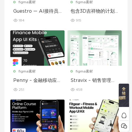
figma素材
figma素材
Guestro — AI接待员
包含3D吉祥物的计划
移动应用UI套件
和习惯追踪移动应用设
184
915
计UI套件
figma素材
figma素材
Penny – 金融移动应用
Stravix – 销售管理仪
UI 套件
表盘 UI Figma 模板
251
458