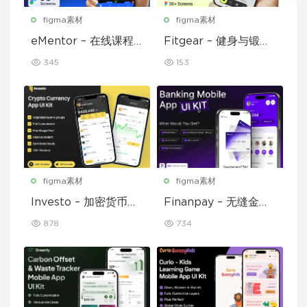
figma素材
figma素材
eMentor – 在线课程
Fitgear – 健身与锻炼
平台移动应用 Figma
移动应用 UI 套件
345
153
UI Kit
figma素材
figma素材
Investo – 加密货币应
Finanpay – 无缝金融
用程序 UI 套件
应用程序 UI 套件
878
734