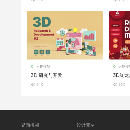
560
719
人物模型
人物模
3D 研究与开发
3D红
640
560
界面模板
设计素材