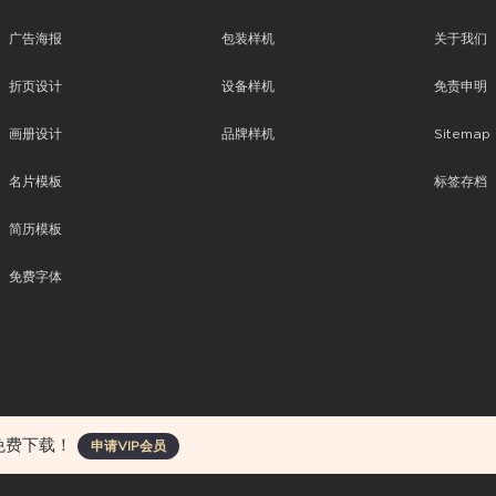
广告海报
包装样机
关于我们
折页设计
设备样机
免责申明
画册设计
品牌样机
Sitemap
名片模板
标签存档
简历模板
免费字体
、平面素材、ppt模板、网页设计、前端代码、样机素材、插画图片、附加组件等。
免费下载！
申请VIP会员