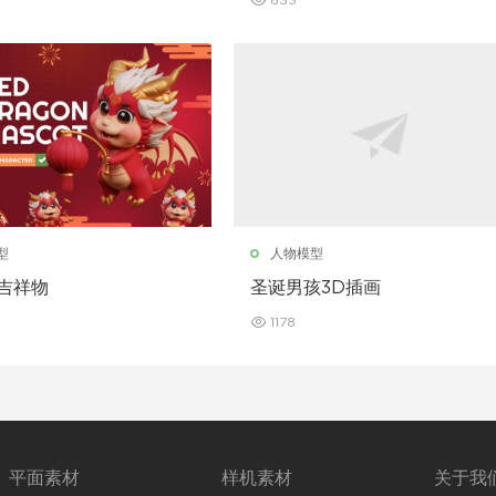
833
型
人物模型
龙吉祥物
圣诞男孩3D插画
1178
平面素材
样机素材
关于我