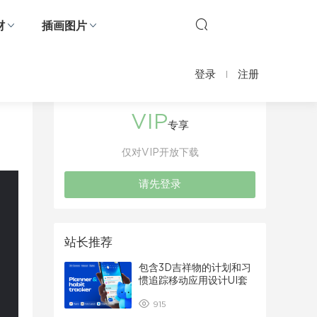
材
插画图片
登录
注册
VIP
专享
仅对VIP开放下载
请先登录
站长推荐
包含3D吉祥物的计划和习
惯追踪移动应用设计UI套
件
915