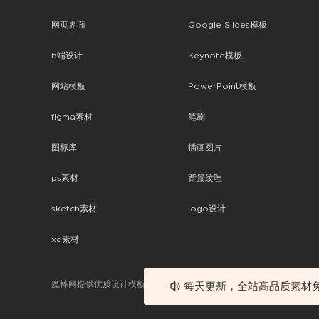
网页界面
Google Slides模板
b端设计
Keynote模板
网站模板
PowerPoint模板
figma素材
笔刷
图标库
插画图片
ps素材
背景纹理
sketch素材
logo设计
xd素材
魔棒网提供优质设计模板下载，分享优秀的设计。素材包含了APP设计
每天更新，全站高品质素材