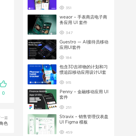
351
weaor – 手表商店电子商
务应用 UI 套件
347
Guestro — AI接待员移动
应用UI套件
184
包含3D吉祥物的计划和习
惯追踪移动应用设计UI套
件
915
Penny – 金融移动应用 UI
0
套件
251
Stravix – 销售管理仪表盘
下一篇
UI Figma 模板
 角色
459