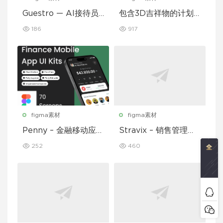
Guestro — AI接待员
包含3D吉祥物的计划
移动应用UI套件
和习惯追踪移动应用设
186
917
计UI套件
figma素材
figma素材
Penny – 金融移动应用
Stravix – 销售管理仪
UI 套件
表盘 UI Figma 模板
252
460