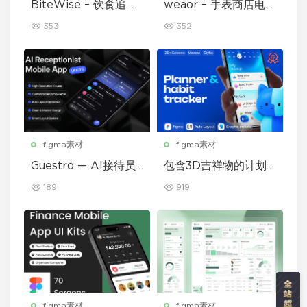
BiteWise – 饮食追踪
weaor – 手表商店电子
应用 UI 套件
商务应用 UI 套件
353
352
figma素材
figma素材
Guestro — AI接待员
包含3D吉祥物的计划
移动应用UI套件
和习惯追踪移动应用设
189
919
计UI套件
figma素材
figma素材