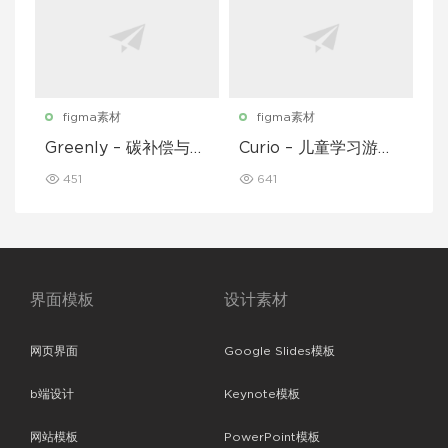
figma素材
figma素材
Greenly – 碳补偿与废
Curio – 儿童学习游戏
物追踪移动应用程序 U
移动应用 UI 套件
451
641
I 套件
界面模板
设计素材
网页界面
Google Slides模板
b端设计
Keynote模板
网站模板
PowerPoint模板