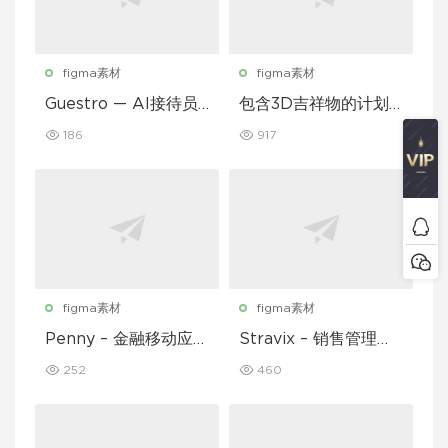
figma素材
figma素材
Guestro — AI接待员
包含3D吉祥物的计划
移动应用UI套件
和习惯追踪移动应用设
186
917
计UI套件
figma素材
figma素材
Penny – 金融移动应用
Stravix – 销售管理仪
UI 套件
表盘 UI Figma 模板
252
460