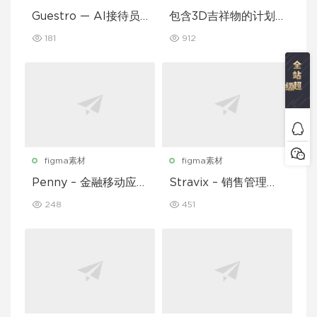
Guestro — AI接待员
包含3D吉祥物的计划
移动应用UI套件
和习惯追踪移动应用设
181
912
计UI套件
figma素材
figma素材
Penny – 金融移动应用
Stravix – 销售管理仪
UI 套件
表盘 UI Figma 模板
248
451