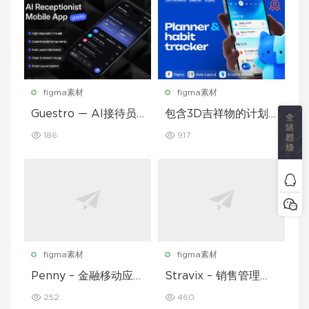
figma素材
figma素材
Guestro — AI接待员
包含3D吉祥物的计划
移动应用UI套件
和习惯追踪移动应用设
186
917
计UI套件
figma素材
figma素材
Penny – 金融移动应用
Stravix – 销售管理仪
UI 套件
表盘 UI Figma 模板
252
460