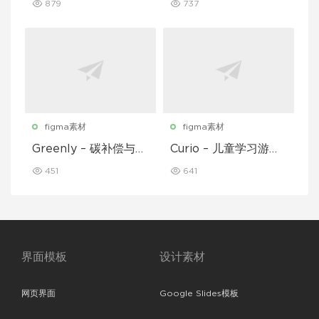
879
737
figma素材
figma素材
Greenly – 碳补偿与废
Curio – 儿童学习游戏
物追踪移动应用程序 U
移动应用 UI 套件
451
641
I 套件
界面模板
设计素材
网页界面
Google Slides模板