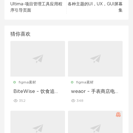
Ultima-项目管理工具应用程
各种主题的UI，UX，GUI屏幕
序引导页面
集
猜你喜欢
figma素材
figma素材
BiteWise – 饮食追踪
weaor – 手表商店电子
应用 UI 套件
商务应用 UI 套件
352
348