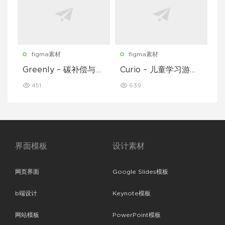
figma素材
figma素材
Greenly – 碳补偿与废
Curio – 儿童学习游戏
物追踪移动应用程序 U
移动应用 UI 套件
451
639
I 套件
界面模板
设计素材
网页界面
Google Slides模板
b端设计
Keynote模板
网站模板
PowerPoint模板