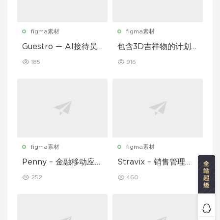
figma素材
figma素材
Guestro — AI接待员
包含3D吉祥物的计划
移动应用UI套件
和习惯追踪移动应用设
185
916
计UI套件
figma素材
figma素材
Penny – 金融移动应用
Stravix – 销售管理仪
UI 套件
表盘 UI Figma 模板
252
460