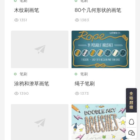
笔刷
笔刷
木纹刷画笔
80个几何形状的画笔
1351
1383
笔刷
笔刷
涂鸦和潦草画笔
绳子笔刷
1390
1373