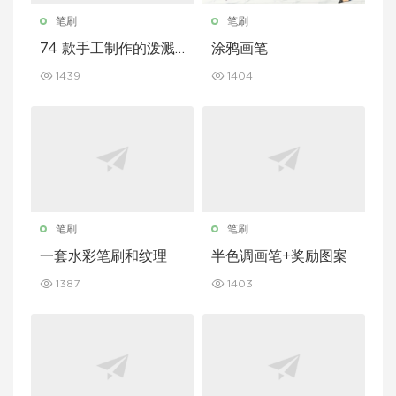
笔刷
笔刷
74 款手工制作的泼溅
涂鸦画笔
笔刷
1439
1404
笔刷
笔刷
一套水彩笔刷和纹理
半色调画笔+奖励图案
1387
1403