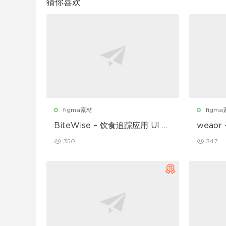
猜你喜欢
figma素材
figm
BiteWise – 饮食追踪应用 UI 套
weao
件
UI 套件
350
347