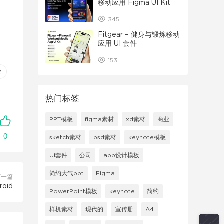
移动应用 Figma UI Kit
345
Fitgear – 健身与锻炼移动
应用 UI 套件
153
业
热门标签
PPT模板
figma素材
xd素材
商业
0
sketch素材
psd素材
keynote模板
Ui套件
公司
app设计模板
简约大气ppt
Figma
下一篇
oid
PowerPoint模板
keynote
简约
样机素材
现代的
宣传册
A4