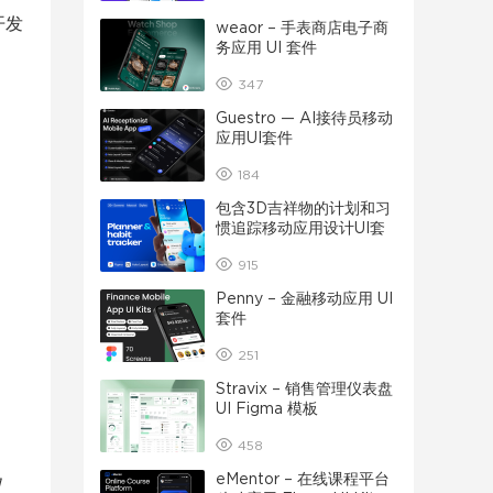
开发
weaor – 手表商店电子商
务应用 UI 套件
347
Guestro — AI接待员移动
应用UI套件
184
包含3D吉祥物的计划和习
惯追踪移动应用设计UI套
件
915
Penny – 金融移动应用 UI
套件
251
Stravix – 销售管理仪表盘
UI Figma 模板
458
eMentor – 在线课程平台
功