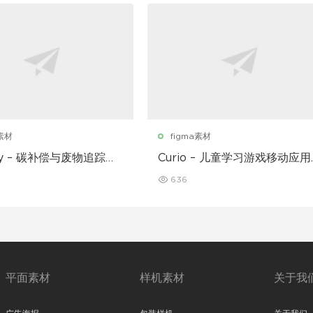
a素材
figma素材
nly – 碳补偿与废物追踪移
Curio – 儿童学习游戏移动应用
序 UI 套件
UI 套件
636
平面素材
样机素材
关于我