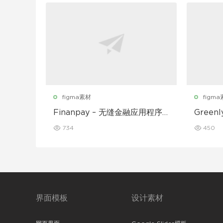
figma素材
figm
Finanpay – 无缝金融应用程序
Gree
UI 套件
动应用程
734
450
界面模板
设计素材