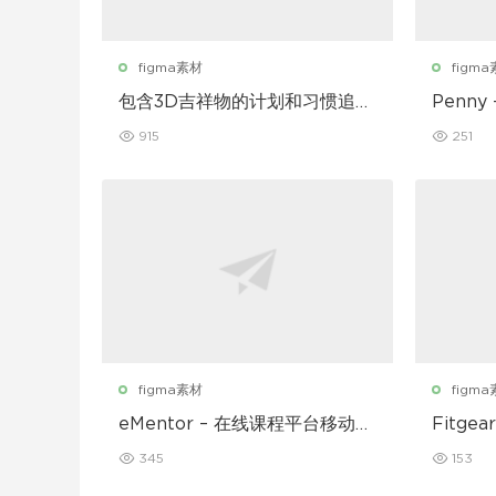
figma素材
figm
包含3D吉祥物的计划和习惯追踪
Penny
移动应用设计UI套件
915
251
figma素材
figm
eMentor – 在线课程平台移动应
Fitg
用 Figma UI Kit
UI 套件
345
153