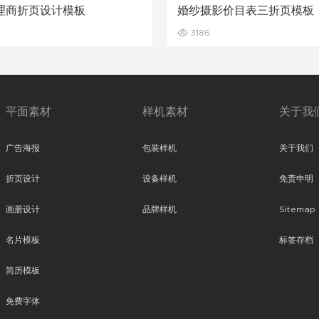
理商折页设计模板
婚纱摄影价目表三折页模板
3186
平面素材
样机素材
关于我
广告海报
包装样机
关于我们
折页设计
设备样机
免责申明
画册设计
品牌样机
Sitemap
名片模板
标签存档
简历模板
免费字体