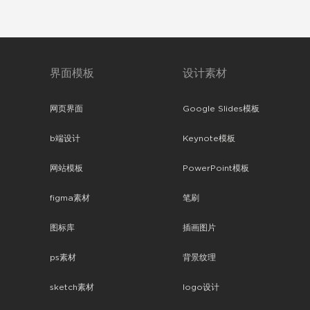
界面模板
设计素材
网页界面
Google Slides模板
b端设计
Keynote模板
网站模板
PowerPoint模板
figma素材
笔刷
图标库
插画图片
ps素材
背景纹理
sketch素材
logo设计