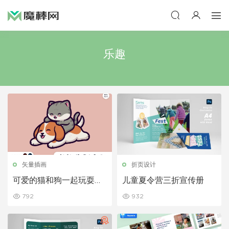
乐趣
矢量插画
折页设计
可爱的猫和狗一起玩耍的
儿童夏令营三折宣传册
插图
792
932