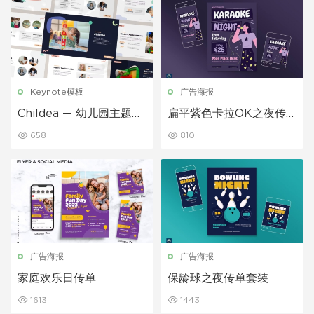
Keynote模板
广告海报
Childea — 幼儿园主题演
扁平紫色卡拉OK之夜传
讲 Keynote模板
单套装
658
810
广告海报
广告海报
家庭欢乐日传单
保龄球之夜传单套装
1613
1443