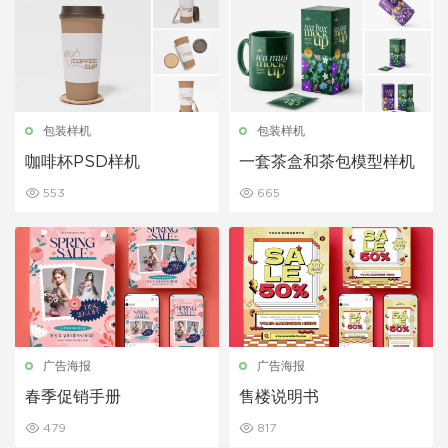
包装样机
包装样机
咖啡杯PSD样机
一套茶盒和茶包模型样机
553
665
广告海报
广告海报
春季促销手册
售楼说明书
479
817