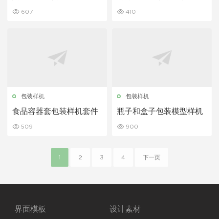
的商业计划 Keynote 模
607
410
板
包装样机
包装样机
食品容器套包装样机套件
瓶子和盒子包装模型样机
509
900
1
2
3
4
下一页
界面模板
设计素材