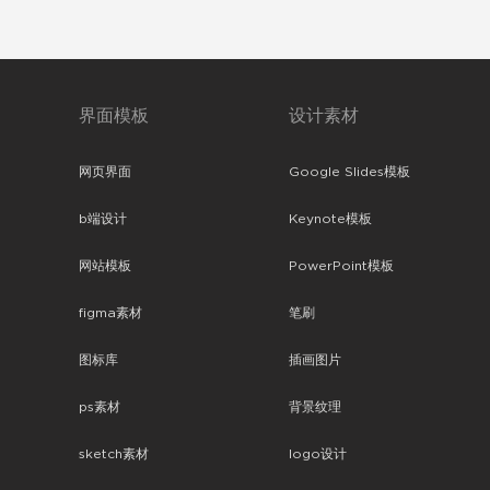
界面模板
设计素材
网页界面
Google Slides模板
b端设计
Keynote模板
网站模板
PowerPoint模板
figma素材
笔刷
图标库
插画图片
ps素材
背景纹理
sketch素材
logo设计