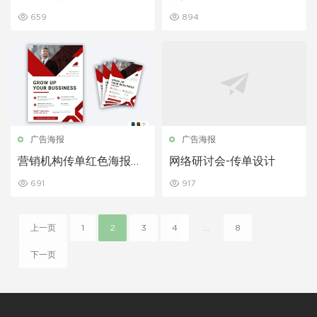
659
894
广告海报
广告海报
营销机构传单红色海报设
网络研讨会-传单设计
计模板
691
917
上一页
1
2
3
4
...
8
下一页