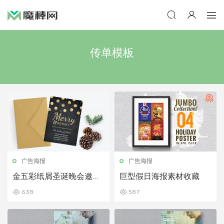
传单模板
广告海报
广告海报
金五彩纸屑圣诞晚会邀请
巨型假日海报素材收藏
函
638
587