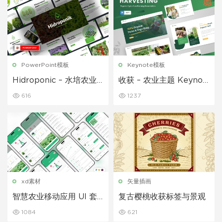
PowerPoint模板
Keynote模板
Hidroponic – 水培农业
收获 – 农业主题 Keynot
Powerpoint 模板
e模板
616
1237
xd素材
矢量插画
智慧农业移动应用 UI 套
复古樱桃收获标签与景观
件
1084
621