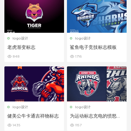
logo设计
logo设计
老虎渐变标志
鲨鱼电子竞技标志模板
848
1716
logo设计
logo设计
健美公牛卡通吉祥物标志
为运动标志充电的愤怒犀
牛吉祥物
1435
1157