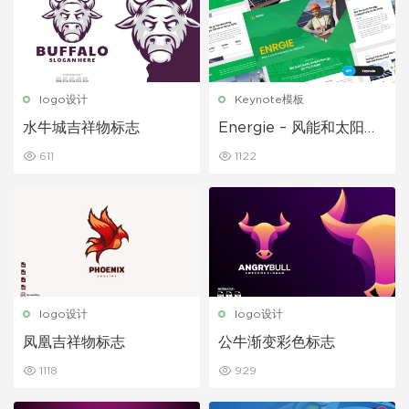
logo设计
Keynote模板
水牛城吉祥物标志
Energie – 风能和太阳能
主题演讲模板
611
1122
logo设计
logo设计
凤凰吉祥物标志
公牛渐变彩色标志
1118
929