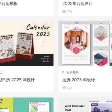
 年台历模板
2025年台历设计
770
历
台历挂历
日历 2025 年设计
挂历 2025 年设计
676