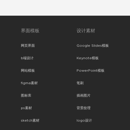
界面模板
设计素材
网页界面
Google Slides模板
b端设计
Keynote模板
网站模板
PowerPoint模板
figma素材
笔刷
图标库
插画图片
ps素材
背景纹理
sketch素材
logo设计