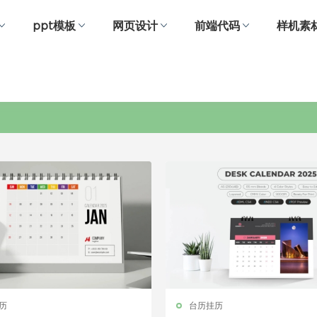
ppt模板
网页设计
前端代码
样机素
可编辑日历
历
台历挂历