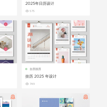
2025年日历设计
575
台历挂历
挂历 2025 年设计
749