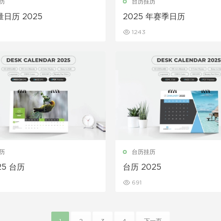
历
台历挂历
日历 2025
2025 年赛季日历
1243
历
台历挂历
25 台历
台历 2025
691