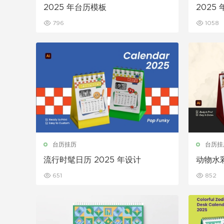
2025 年台历模板
2025
796
1058
台历挂历
台历挂
流行时髦日历 2025 年设计
动物水彩
651
852