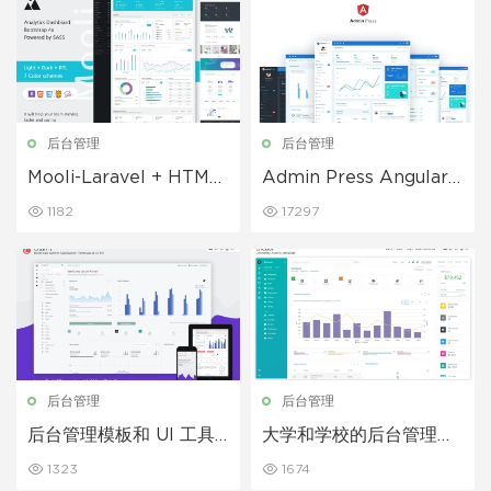
后台管理
后台管理
Mooli-Laravel + HTML
Admin Press Angular 1
管理员引导模板
0 仪表板模板
1182
17297
后台管理
后台管理
后台管理模板和 UI 工具
大学和学校的后台管理模
包
板
1323
1674