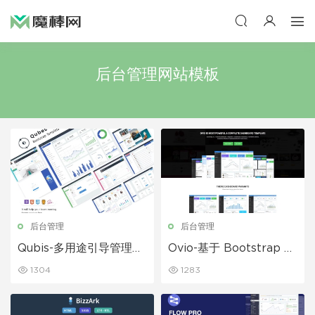
后台管理网站模板
后台管理
后台管理
Qubis-多用途引导管理仪
Ovio-基于 Bootstrap 仪
表板模板
表板模板
1304
1283