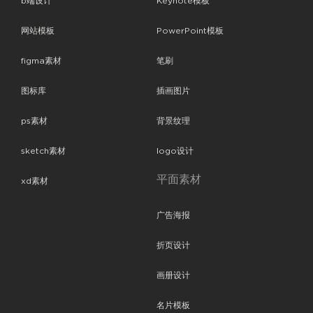
b端设计
Keynote模板
网站模板
PowerPoint模板
figma素材
笔刷
图标库
插画图片
ps素材
背景纹理
sketch素材
logo设计
平面素材
xd素材
广告海报
折页设计
画册设计
名片模板