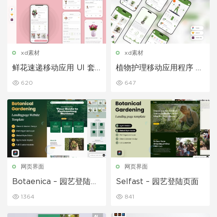
xd素材
xd素材
鲜花速递移动应用 UI 套
植物护理移动应用程序 UI
件
套件
620
647
网页界面
网页界面
Botaenica – 园艺登陆页
Selfast – 园艺登陆页面
面网站
1364
841