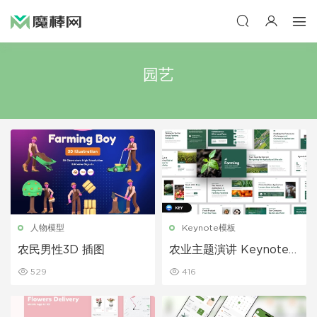
园艺
人物模型
Keynote模板
农民男性3D 插图
农业主题演讲 Keynote
模板
529
416