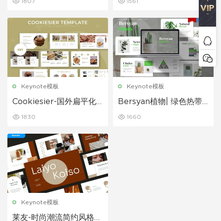
1807
1561
多用途PPT模板
Keynote模板
Keynote模板
Cookiesier-国外扁平化
Bersyan植物| 绿色热带
风格西式餐饮美食行业主
植物介绍商务工作计划总
1830
1660
题PPT模板
结PPT模板
Keynote模板
莱友-时尚潮流简约风格时