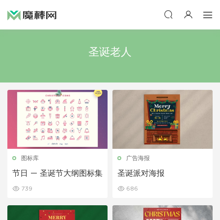
圣诞老人
图标库
广告海报
节日 — 圣诞节大纲图标集
圣诞派对海报
739
686