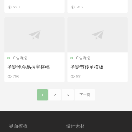
628
506
广告海报
广告海报
圣诞晚会易拉宝横幅
圣诞节传单模板
766
691
1
2
3
下一页
界面模板
设计素材