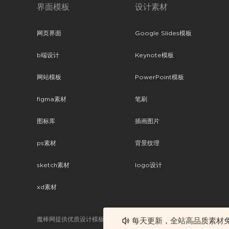
界面模板
设计素材
网页界面
Google Slides模板
b端设计
Keynote模板
网站模板
PowerPoint模板
figma素材
笔刷
图标库
插画图片
ps素材
背景纹理
sketch素材
logo设计
xd素材
魔棒网提供优质设计模板下载，分享优秀的设计。素材包含了APP设计
每天更新，全站高品质素材