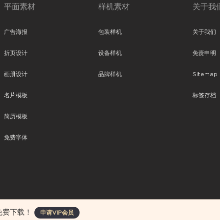
平面素材
样机素材
关于我
广告海报
包装样机
关于我们
折页设计
设备样机
免责申明
画册设计
品牌样机
Sitemap
名片模板
标签存档
简历模板
免费字体
、平面素材、ppt模板、网页设计、前端代码、样机素材、插画图片、附加组件等。
免费下载！
申请VIP会员