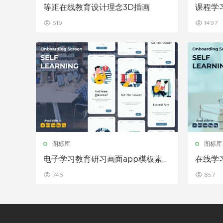
等距在线教育设计理念3D插画
课程学
模板
619
1497
图标库
图标库
电子学习教育研习画面app模板素材
在线学
插画引导页面下载
页面设
746
857