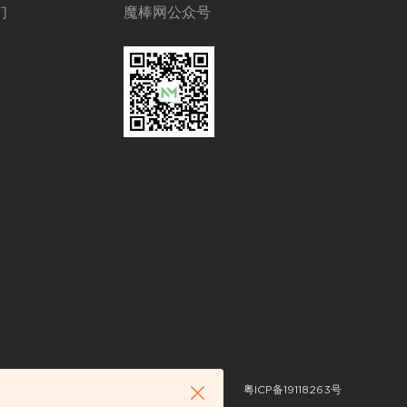
们
魔棒网公众号
粤ICP备19118263号