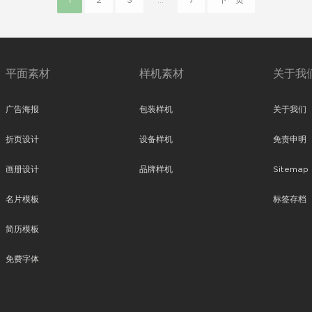
1
2
3
...
7
下一页
平面素材
样机素材
关于我
广告海报
包装样机
关于我们
折页设计
设备样机
免责申明
画册设计
品牌样机
Sitemap
名片模板
标签存档
简历模板
免费字体