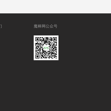
们
魔棒网公众号