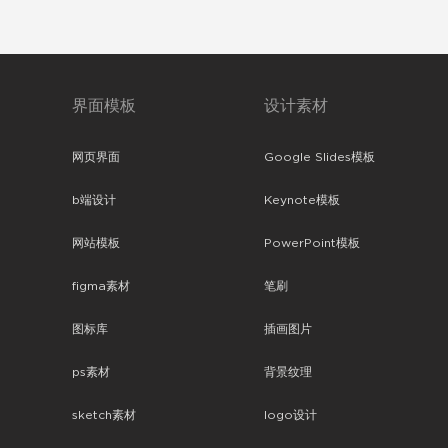
界面模板
设计素材
网页界面
Google Slides模板
b端设计
Keynote模板
网站模板
PowerPoint模板
figma素材
笔刷
图标库
插画图片
ps素材
背景纹理
sketch素材
logo设计