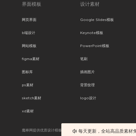
界面模板
设计素材
网页界面
Google Slides模板
b端设计
Keynote模板
网站模板
PowerPoint模板
figma素材
笔刷
图标库
插画图片
ps素材
背景纹理
sketch素材
logo设计
xd素材
魔棒网提供优质设计模板下载，分享优秀的设计。素材包含了APP设计
每天更新，全站高品质素材