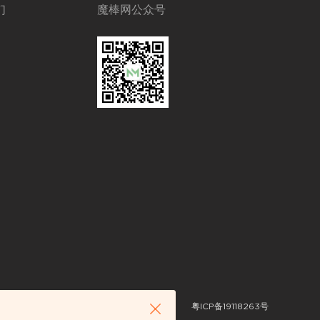
们
魔棒网公众号
粤ICP备19118263号