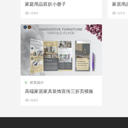
家庭用品双折小册子
家居用
1284
1259
折页设计
高端家居家具装饰宣传三折页模板
1680