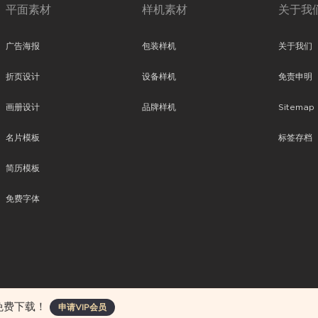
平面素材
样机素材
关于我
广告海报
包装样机
关于我们
折页设计
设备样机
免责申明
画册设计
品牌样机
Sitemap
名片模板
标签存档
简历模板
免费字体
、平面素材、ppt模板、网页设计、前端代码、样机素材、插画图片、附加组件等。
免费下载！
申请VIP会员