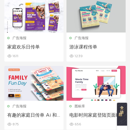
广告海报
广告海报
家庭欢乐日传单
游泳课程传单
1611
1239
广告海报
图标库
有趣的家庭日传单 Ai 和
电影时间家庭登陆页面ba
EPS 模板
nner矢量人物插图
875
656