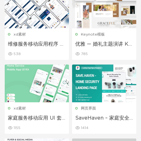
xd素材
Keynote模板
维修服务移动应用程序 UI
优雅 — 婚礼主题演讲 Ke
套件
ynote模板
538
785
xd素材
网页界面
家庭服务移动应用 UI 套
SaveHaven – 家庭安全
件
登陆页面
1155
1414