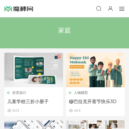
家庭
折页设计
人物模型
儿童学校三折小册子
穆巴拉克开斋节快乐3D
833
453