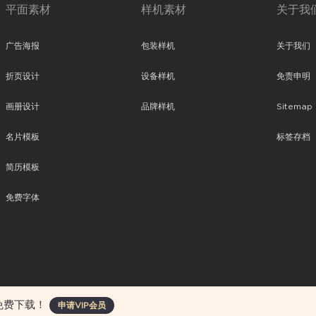
平面素材
样机素材
关于我
广告海报
包装样机
关于我们
折页设计
设备样机
免责申明
画册设计
品牌样机
Sitemap
名片模板
标签存档
简历模板
免费字体
、平面素材、ppt模板、网页设计、前端代码、样机素材、插画图片、附加组件等。
免费下载！
申请VIP会员