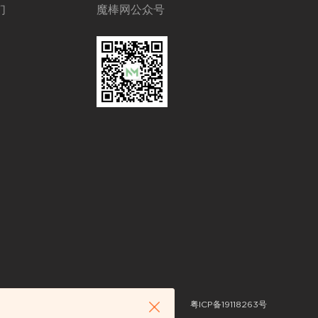
们
魔棒网公众号
粤ICP备19118263号