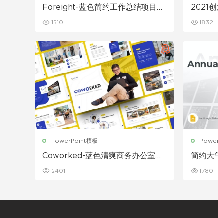
Foreight-蓝色简约工作总结项目报
2021
告PPT模板
1610
1832
PowerPoint模板
Powe
Coworked-蓝色清爽商务办公室行
简约大
政人事PowerPoint模板
T模板
2401
1780