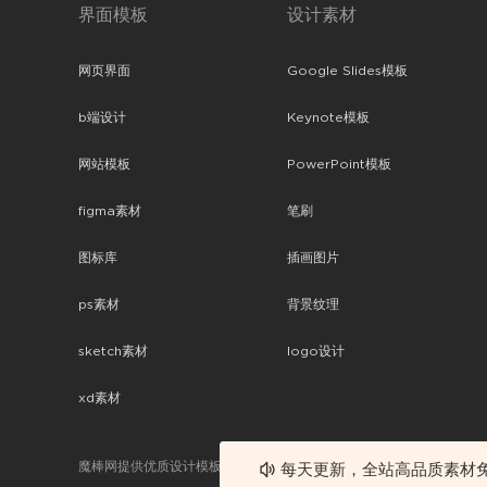
界面模板
设计素材
网页界面
Google Slides模板
b端设计
Keynote模板
网站模板
PowerPoint模板
figma素材
笔刷
图标库
插画图片
ps素材
背景纹理
sketch素材
logo设计
xd素材
魔棒网提供优质设计模板下载，分享优秀的设计。素材包含了APP设计
每天更新，全站高品质素材